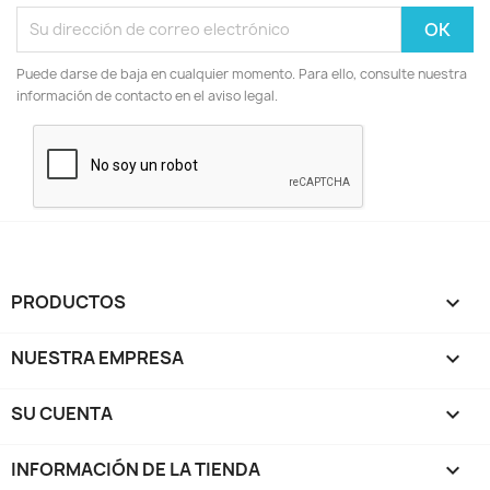
Puede darse de baja en cualquier momento. Para ello, consulte nuestra
información de contacto en el aviso legal.
PRODUCTOS

NUESTRA EMPRESA

SU CUENTA

INFORMACIÓN DE LA TIENDA
keyboard_arrow_down