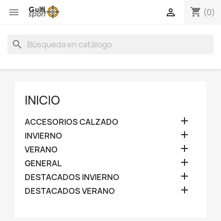
shopping_cart


(0)
search
INICIO

ACCESORIOS CALZADO

INVIERNO

VERANO

GENERAL

DESTACADOS INVIERNO

DESTACADOS VERANO