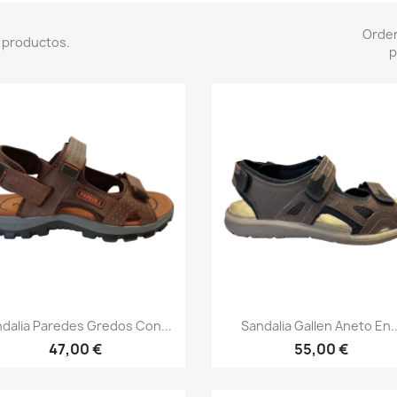
Orde
 productos.
p
Vista rápida
Vista rápida


dalia Paredes Gredos Con...
Sandalia Gallen Aneto En..
47,00 €
55,00 €