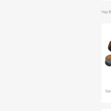
Hay 8
San