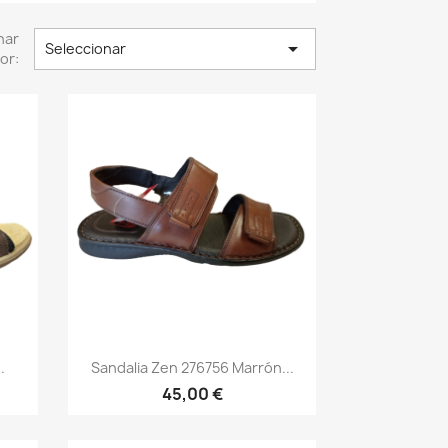
nar

Seleccionar
or:
Vista rápida

.
Sandalia Zen 276756 Marrón...
45,00 €