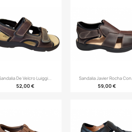
Vista rápida
Vista rápida


Sandalia De Velcro Luiggi...
Sandalia Javier Rocha Con.
52,00 €
59,00 €