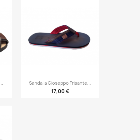
Vista rápida

..
Sandalia Gioseppo Frisante...
17,00 €