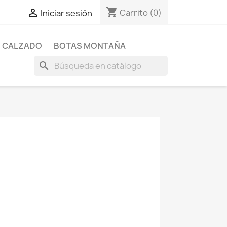
shopping_cart

Carrito
(0)
Iniciar sesión
 CALZADO
BOTAS MONTAÑA
search