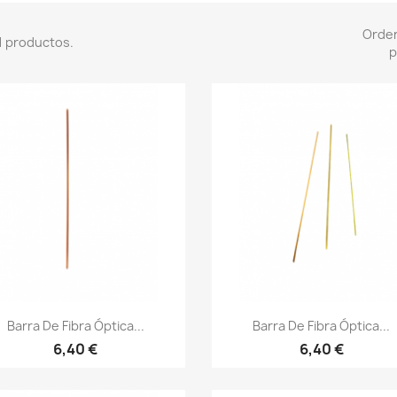
Orde
1 productos.
p
Vista rápida
Vista rápida


Barra De Fibra Óptica...
Barra De Fibra Óptica...
6,40 €
6,40 €