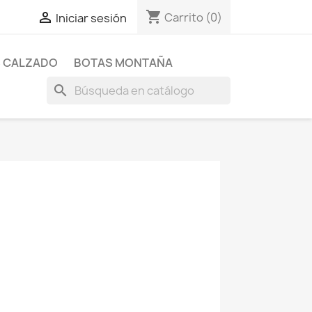
shopping_cart

Carrito
(0)
Iniciar sesión
 CALZADO
BOTAS MONTAÑA
search