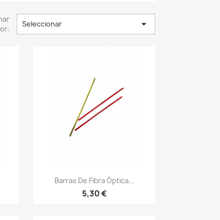
nar

Seleccionar
or:
Vista rápida

Barras De Fibra Óptica...
5,30 €