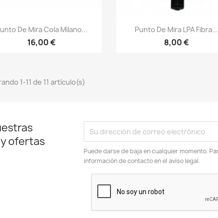
Vista rápida
Vista rápida


unto De Mira Cola Milano...
Punto De Mira LPA Fibra..
16,00 €
8,00 €
ando 1-11 de 11 artículo(s)
uestras
 y ofertas
Puede darse de baja en cualquier momento. Para
información de contacto en el aviso legal.