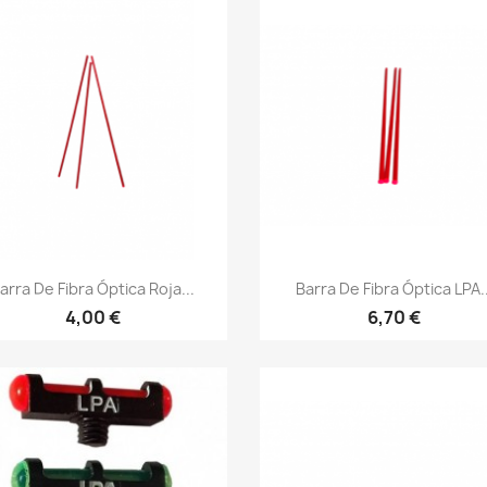
Vista rápida
Vista rápida


arra De Fibra Óptica Roja...
Barra De Fibra Óptica LPA..
4,00 €
6,70 €