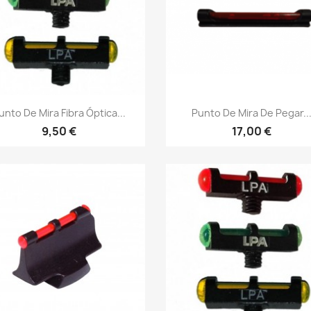
Vista rápida
Vista rápida


unto De Mira Fibra Óptica...
Punto De Mira De Pegar..
9,50 €
17,00 €