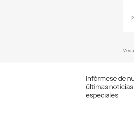
P
Mostr
Infórmese de n
últimas noticias
especiales