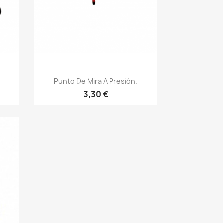
Vista rápida

.
Punto De Mira A Presión.
3,30 €