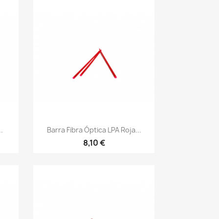
Vista rápida

.
Barra Fibra Óptica LPA Roja...
8,10 €