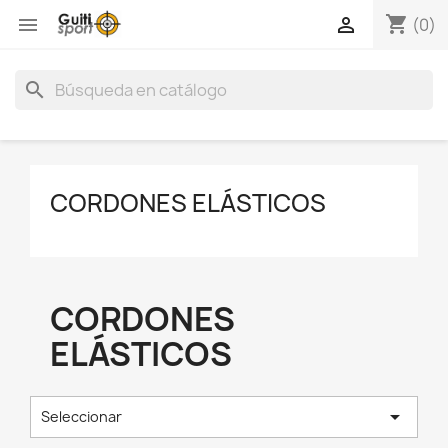
shopping_cart


(0)
search
CORDONES ELÁSTICOS
CORDONES
ELÁSTICOS

Seleccionar