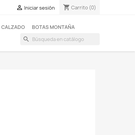
shopping_cart

Carrito
(0)
Iniciar sesión
 CALZADO
BOTAS MONTAÑA
search