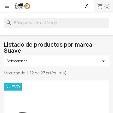
shopping_cart


(0)
search
Listado de productos por marca
Suave

Seleccionar
Mostrando 1-12 de 27 artículo(s)
NUEVO