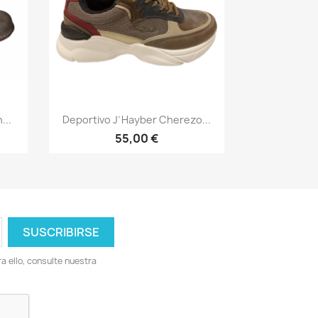
Vista rápida

...
Deportivo J´hayber Cherezo...
55,00 €
 ello, consulte nuestra