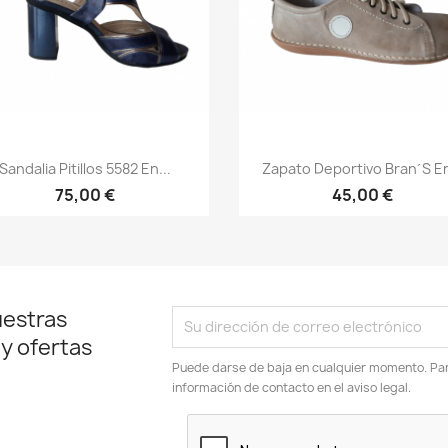
Vista rápida
Vista rápida


Sandalia Pitillos 5582 En...
Zapato Deportivo Bran´s En
75,00 €
45,00 €
uestras
 y ofertas
Puede darse de baja en cualquier momento. Para
información de contacto en el aviso legal.