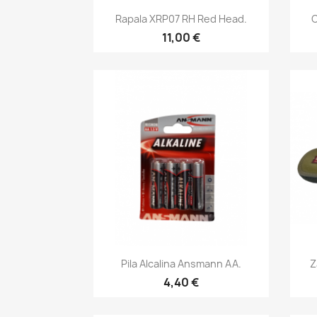
Vista rápida

Rapala XRP07 RH Red Head.
C
11,00 €
Vista rápida

Pila Alcalina Ansmann AA.
Z
4,40 €