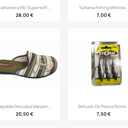
Vista rápida
Vista rápida


antonera 651 Supersoft...
Turkana Fishing Minnow..
28,00 €
7,00 €
Vista rápida
Vista rápida


apatilla Descalza Marpen...
Señuelo De Pesca Storm..
20,50 €
7,50 €