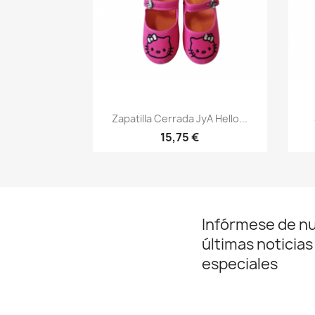
Vista rápida

Zapatilla Cerrada JyA Hello...
15,75 €
Infórmese de n
últimas noticias
especiales