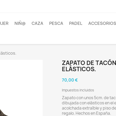
JER
NIÑ@
CAZA
PESCA
PADEL
ACCESORIOS
lásticos.
ZAPATO DE TACÓN 
ELÁSTICOS.
70,00 €
Impuestos incluidos
Zapato con unos 5cm. de tacó
dibujada con elásticos en el e
acolchada extraíble y piso d
regalo. Hechos en España.