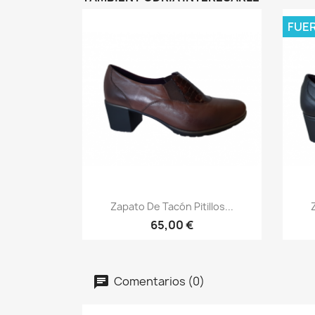
FUE
Vista rápida

Zapato De Tacón Pitillos...
65,00 €
Comentarios (0)