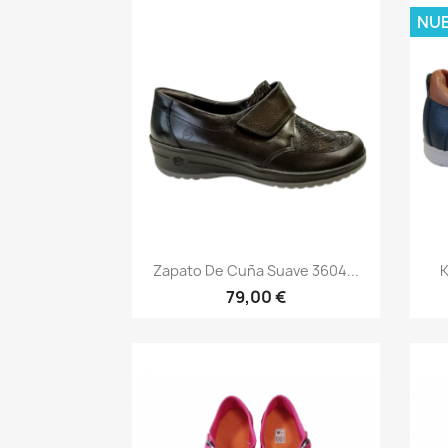
NU
Vista rápida

Zapato De Cuña Suave 3604...
K
79,00 €