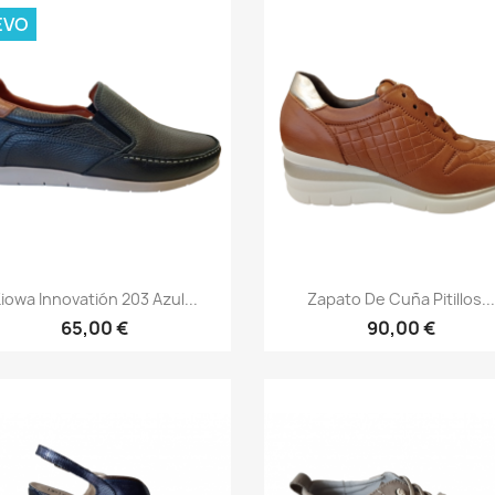
EVO
Vista rápida
Vista rápida


iowa Innovatión 203 Azul...
Zapato De Cuña Pitillos...
65,00 €
90,00 €