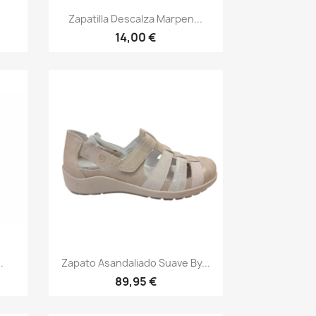
Vista rápida

.
Zapatilla Descalza Marpen...
14,00 €
Vista rápida

.
Zapato Asandaliado Suave By...
89,95 €