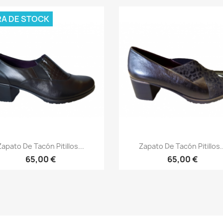
RA DE STOCK
Vista rápida
Vista rápida


Zapato De Tacón Pitillos...
Zapato De Tacón Pitillos..
65,00 €
65,00 €