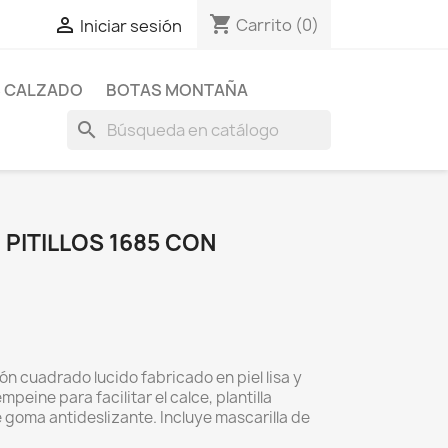
shopping_cart

Carrito
(0)
Iniciar sesión
 CALZADO
BOTAS MONTAÑA
search
PITILLOS 1685 CON
n cuadrado lucido fabricado en piel lisa y
mpeine para facilitar el calce, plantilla
e goma antideslizante. Incluye mascarilla de