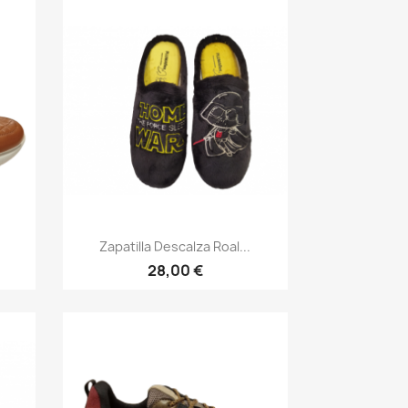
Vista rápida

Zapatilla Descalza Roal...
28,00 €