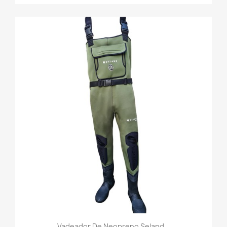
Vadeador De Neopreno Seland...