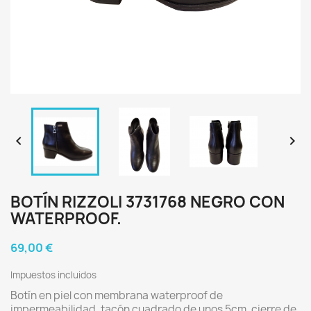


BOTÍN RIZZOLI 3731768 NEGRO CON
WATERPROOF.
69,00 €
Impuestos incluidos
Botín en piel con membrana waterproof de
impermeabilidad, tacón cuadrado de unos 5cm. cierre de