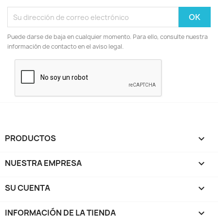
Puede darse de baja en cualquier momento. Para ello, consulte nuestra
información de contacto en el aviso legal.
PRODUCTOS

NUESTRA EMPRESA

SU CUENTA

INFORMACIÓN DE LA TIENDA
keyboard_arrow_down