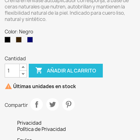
Crema en envase autoaplicador con esponja, a base de
ceras naturales que nutren, autobrillan y mantienen la
flexibilidad natural de la piel. Indicado para cuero liso,
natural y sintético.
Color: Negro
Marron
Azul
Negro
Oscuro
Marino
Cantidad

AÑADIR AL CARRITO

Últimas unidades en stock
Compartir
Privacidad
Política de Privacidad